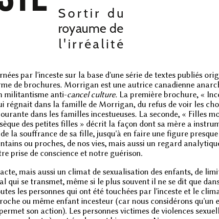
es par l'inceste sur la base d'une série de textes publiés ori
rme de brochures. Morrigan est une autrice canadienne anarc
n militantisme anti-
cancel culture
. La première brochure, « Ince
ui régnait dans la famille de Morrigan, du refus de voir les cho
, courante dans les familles incestueuses. La seconde, « Filles 
sèque des petites filles » décrit la façon dont sa mère a instru
 de la souffrance de sa fille, jusqu'à en faire une figure presqu
ntains ou proches, de nos vies, mais aussi un regard analytique
re prise de conscience et notre guérison.
cte, mais aussi un climat de sexualisation des enfants, de limi
l qui se transmet, même si le plus souvent il ne se dit que dans 
tes les personnes qui ont été touchées par l'inceste et le clima
, proche ou même enfant incesteur (car nous considérons qu'un 
i permet son action). Les personnes victimes de violences sexuel