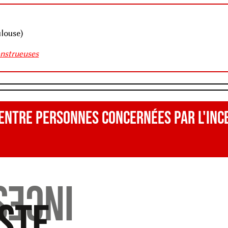
ulouse)
onstrueuses
 entre personnes concernées par l'inc