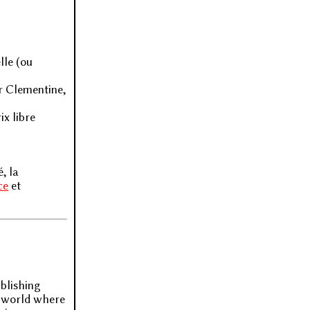
lle (ou
r Clementine,
ix libre
, la
ce
et
blishing
e world where