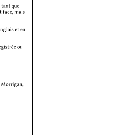
n tant que
t face, mais
nglais et en
egistrée ou
ne Morrigan,