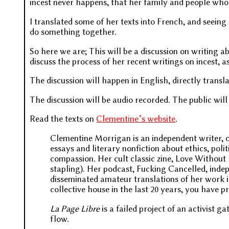
incest never happens, that her family and people who pa
I translated some of her texts into French, and seeing
do something together.
So here we are; This will be a discussion on writing a
discuss the process of her recent writings on incest, 
The discussion will happen in English, directly trans
The discussion will be audio recorded. The public will
Read the texts on
Clementine’s website
.
Clementine Morrigan is an independent writer, c
essays and literary nonfiction about ethics, polit
compassion. Her cult classic zine, Love Without 
stapling). Her podcast, Fucking Cancelled, inde
disseminated amateur translations of her work i
collective house in the last 20 years, you have 
La Page Libre
is a failed project of an activist g
flow.