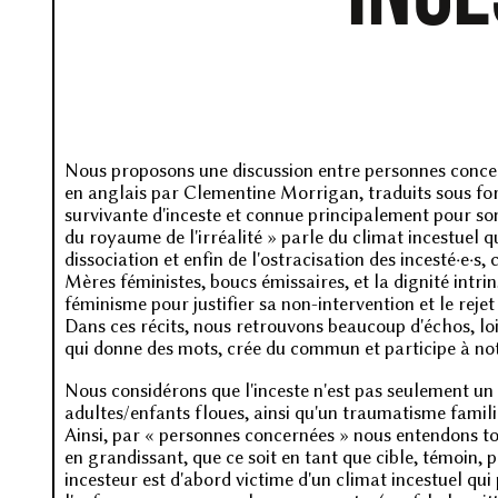
Nous proposons une discussion entre personnes concerné
en anglais par Clementine Morrigan, traduits sous fo
survivante d'inceste et connue principalement pour so
du royaume de l'irréalité » parle du climat incestuel q
dissociation et enfin de l'ostracisation des incesté·e·s
Mères féministes, boucs émissaires, et la dignité intrin
féminisme pour justifier sa non-intervention et le rejet
Dans ces récits, nous retrouvons beaucoup d'échos, loi
qui donne des mots, crée du commun et participe à not
Nous considérons que l'inceste n'est pas seulement un a
adultes/enfants floues, ainsi qu'un traumatisme familia
Ainsi, par « personnes concernées » nous entendons tou
en grandissant, que ce soit en tant que cible, témoin
incesteur est d'abord victime d'un climat incestuel qu