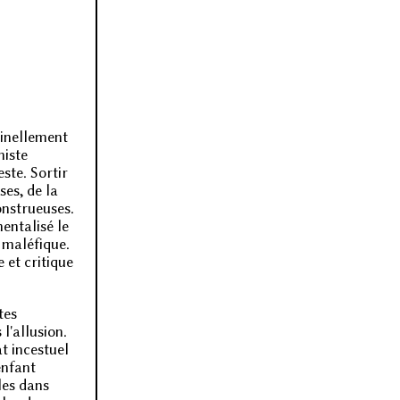
ginellement
histe
ste. Sortir
ses, de la
monstrueuses.
mentalisé le
e maléfique.
 et critique
tes
l'allusion.
t incestuel
enfant
les dans