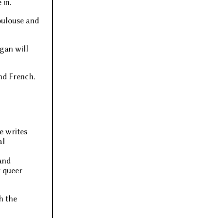
 in.
Toulouse and
igan will
and French.
e writes
al
 and
r queer
th the